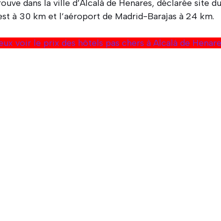
rouve dans la ville d’Alcalá de Henares, déclarée site 
est à 30 km et l’aéroport de Madrid-Barajas à 24 km.
eux voir le prix des hôtels pas chers à Alcalá de Henare