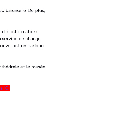
ec baignoire. De plus,
r des informations
n service de change,
trouveront un parking
cathédrale et le musée
s ICI