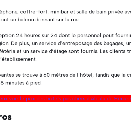
phone, coffre-fort, minibar et salle de bain privée av
ont un balcon donnant sur la rue.
eption 24 heures sur 24 dont le personnel peut fourni
égion. De plus, un service d’entreposage des bagages, u
fétéria et un service d’étage sont fournis. Les clients 
l’établissement.
antes se trouve à 60 mètres de l’hôtel, tandis que la 
8 minutes à pied.
eux voir le prix des hôtels pas chers à Alcalá de Henare
ros