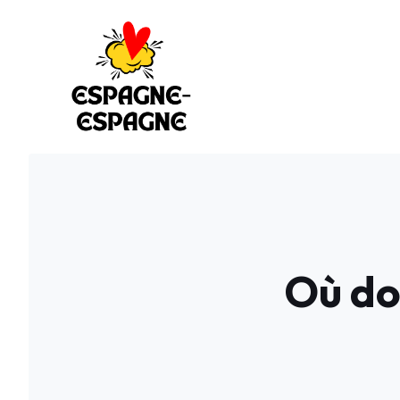
Aller
au
contenu
Où do