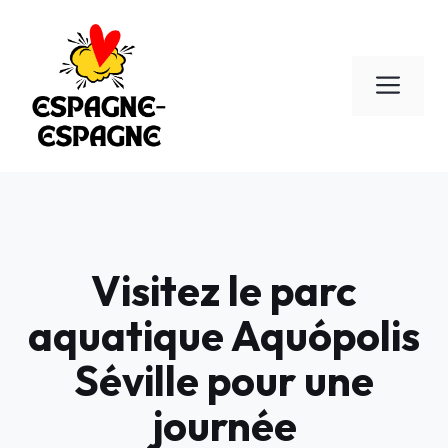
Aller
au
contenu
Men
Visitez le parc
aquatique Aquópolis
Séville pour une
journée