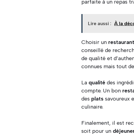
parfaite à un repas t
Lire aussi :
À la déc
Choisir un
restauran
conseillé de recherch
de qualité et d’authe
connues mais tout de
La
qualité
des ingrédi
compte. Un bon
rest
des
plats
savoureux et
culinaire.
Finalement, il est r
soit pour un
déjeune