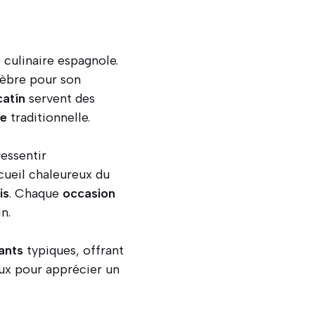
e
culinaire espagnole.
lèbre pour son
atín
servent des
ne
traditionnelle.
essentir
ccueil chaleureux du
is
. Chaque
occasion
n.
ants
typiques, offrant
aux pour apprécier un