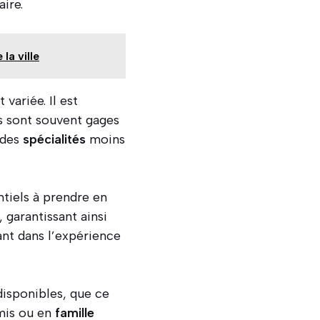
ire.
la ville
 variée. Il est
ls sont souvent gages
 des
spécialités
moins
ntiels à prendre en
 garantissant ainsi
ant dans l’expérience
isponibles, que ce
mis ou en
famille