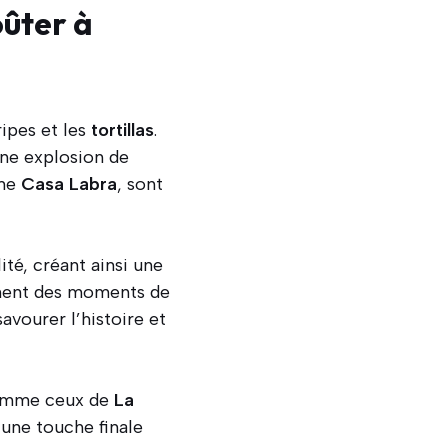
oûter à
ripes et les
tortillas
.
une explosion de
mme
Casa Labra
, sont
té, créant ainsi une
ent des moments de
vourer l’histoire et
omme ceux de
La
une touche finale