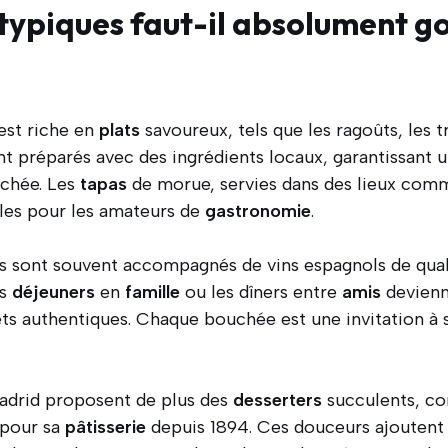
 typiques faut-il absolument g
est riche en
plats
savoureux, tels que les ragoûts, les t
t préparés avec des ingrédients locaux, garantissant 
uchée. Les
tapas
de morue, servies dans des lieux co
les pour les amateurs de
gastronomie
.
s sont souvent accompagnés de vins espagnols de quali
es
déjeuners
en
famille
ou les dîners entre
amis
devienn
s authentiques. Chaque bouchée est une invitation à sa
drid proposent de plus des
desserters
succulents, c
 pour sa
pâtisserie
depuis 1894. Ces douceurs ajoutent 