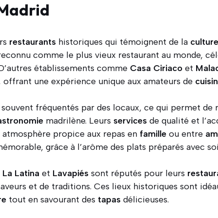
Madrid
urs
restaurants
historiques qui témoignent de la
cultur
reconnu comme le plus vieux restaurant au monde, cé
é. D’autres établissements comme
Casa Ciriaco
et
Malac
offrant une expérience unique aux amateurs de
cuisi
souvent fréquentés par des locaux, ce qui permet de r
astronomie
madrilène. Leurs
services
de qualité et l’a
e atmosphère propice aux repas en
famille
ou entre
am
morable, grâce à l’arôme des plats préparés avec soi
e
La Latina
et
Lavapiés
sont réputés pour leurs
restaur
aveurs et de traditions. Ces lieux historiques sont idé
re
tout en savourant des
tapas
délicieuses.