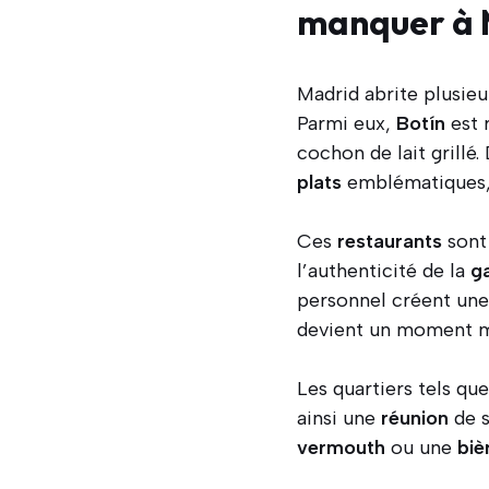
manquer à 
Madrid abrite plusie
Parmi eux,
Botín
est 
cochon de lait grill
plats
emblématiques, 
Ces
restaurants
sont 
l’authenticité de la
g
personnel créent un
devient un moment mé
Les quartiers tels qu
ainsi une
réunion
de s
vermouth
ou une
biè