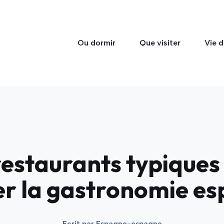
Ou dormir
Que visiter
Vie d
restaurants typique
r la gastronomie e
Ecrit par
Espagne-espagne