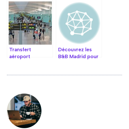
Méditerranéen
pas cher à
entre Plage et
Barcelone pour
Histoire à
un séjour réussi
Barcelone
Transfert
Découvrez les
aéroport
B&B Madrid pour
Barcelone : les
un séjour
meilleures
inoubliable au
options pour un
cœur de la ville
voyage réussi