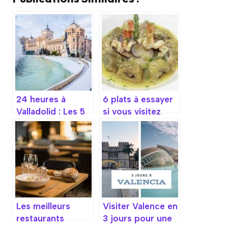
24 heures à
6 plats à essayer
Valladolid : Les 5
si vous visitez
incontournables
Cordoue
Les meilleurs
Visiter Valence en
restaurants
3 jours pour une