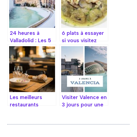
24 heures à
6 plats à essayer
Valladolid : Les 5
si vous visitez
incontournables
Cordoue
Les meilleurs
Visiter Valence en
restaurants
3 jours pour une
typiques à
expérience
Valence pour
inoubliable de
savourer la
culture et
gastronomie
d’activités