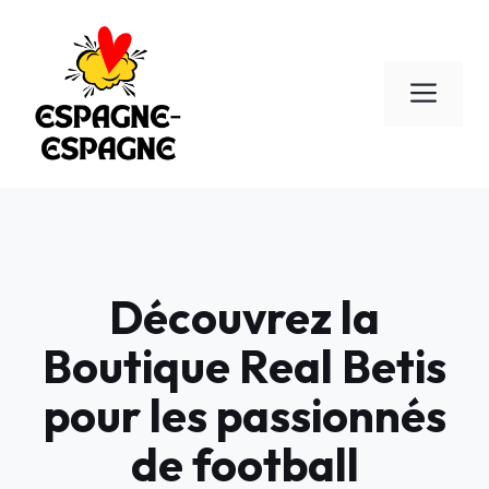
Aller
au
contenu
Men
Découvrez la
Boutique Real Betis
pour les passionnés
de football