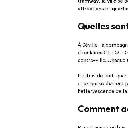
tramway
, la
ville
se d
attractions
et
quarti
Quelles sont
À Séville, la compag
circulaires C1, C2, C
centre-ville. Chaque
Les
bus
de nuit, quan
ceux qui souhaitent p
l’effervescence de l
Comment ach
Pour voyager en
bus
,