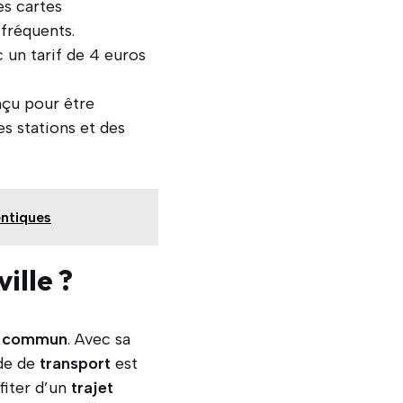
es cartes
fréquents.
c un tarif de 4 euros
nçu pour être
es stations et des
entiques
ille ?
n
commun
. Avec sa
ode de
transport
est
fiter d’un
trajet