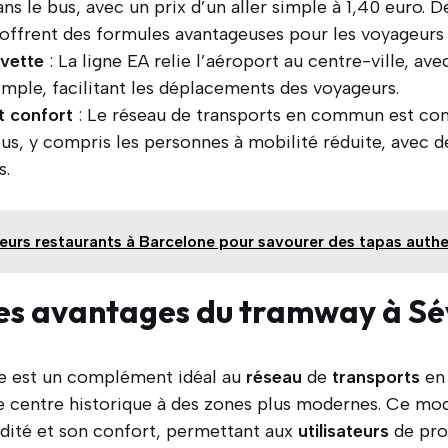
s le bus, avec un prix d’un aller simple à 1,40 euro. D
offrent des formules avantageuses pour les voyageurs 
avette
: La ligne EA relie l’aéroport au centre-ville, ave
simple, facilitant les déplacements des voyageurs.
t confort
: Le réseau de transports en commun est co
ous, y compris les personnes à mobilité réduite, avec d
s.
leurs restaurants à Barcelone pour savourer des tapas auth
les avantages du tramway à Sév
le est un complément idéal au
réseau
de
transports
e
e le centre historique à des zones plus modernes. Ce m
idité et son confort, permettant aux
utilisateurs
de pro