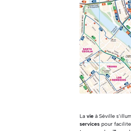
La
vie
à Séville s’ill
services
pour facilit