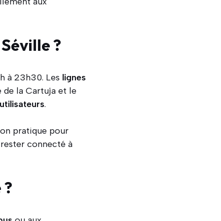
cilement aux
Séville ?
6h à 23h30. Les
lignes
 de la Cartuja et le
utilisateurs
.
ion pratique pour
rester connecté à
 ?
bus
ou aux