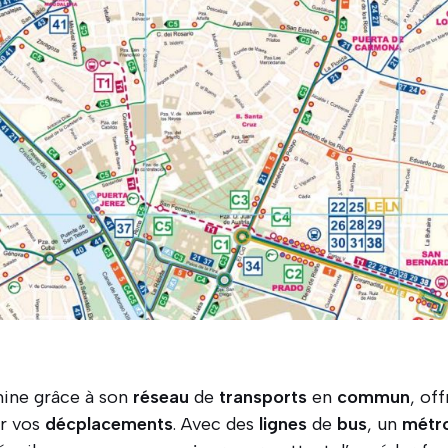
umine grâce à son
réseau
de
transports
en
commun
, of
er vos
décplacements
. Avec des
lignes
de
bus
, un
métr