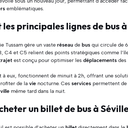
évoile sous un nouveau jour, permettant d’accéder fa
ers
emblématiques.
 les principales lignes de bus à 
nie Tussam gère un vaste
réseau
de
bus
qui circule de 
3, C4 et C5 relient des points stratégiques comme l’île
trajet
est conçu pour optimiser les
déplacements
des
t à eux, fonctionnent de minuit à 2h, offrant une solut
rofiter de la
vie
nocturne. Ces
services
permettent de 
a
ville
même tard dans la nuit.
eter un billet de bus à Séville
 il est possible d’acheter un
billet
directement dans le