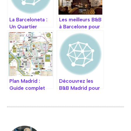
La Barceloneta :
Les meilleurs B&B
Un Quartier
à Barcelone pour
Méditerranéen
un séjour
entre Plage et
inoubliable
Histoire à
Barcelone
Plan Madrid :
Découvrez les
Guide complet
B&B Madrid pour
des sites
un séjour
incontournables
inoubliable au
et des zones à
cœur de la ville
visiter