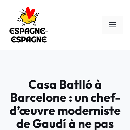
Aller
au
contenu
Men
Casa Batlló à
Barcelone : un chef-
d’œuvre moderniste
de Gaudí à ne pas