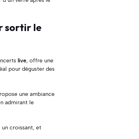
 sortir le
oncerts
live
, offre une
éal pour déguster des
 propose une ambiance
n admirant le
 un croissant, et