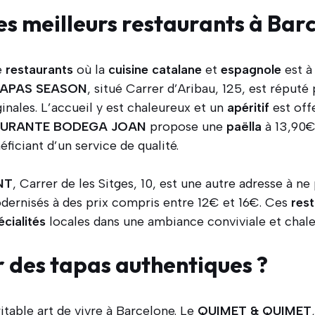
es meilleurs restaurants à Bar
e
restaurants
où la
cuisine
catalane
et
espagnole
est à
APAS SEASON
, situé Carrer d’Aribau, 125, est réputé
ginales. L’accueil y est chaleureux et un
apéritif
est offe
AURANTE BODEGA JOAN
propose une
paëlla
à 13,90€
ficiant d’un service de qualité.
NT
, Carrer de les Sitges, 10, est une autre adresse à n
dernisés à des prix compris entre 12€ et 16€. Ces
res
écialités
locales dans une ambiance conviviale et chale
 des tapas authentiques ?
itable art de vivre à Barcelone. Le
QUIMET & QUIMET