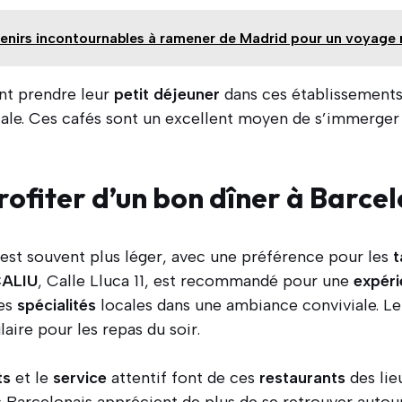
enirs incontournables à ramener de Madrid pour un voyag
nt prendre leur
petit déjeuner
dans ces établissements,
ale. Ces cafés sont un excellent moyen de s’immerger 
fiter d’un bon dîner à Barcel
est souvent plus léger, avec une préférence pour les
t
CALIU
, Calle Lluca 11, est recommandé pour une
expér
des
spécialités
locales dans une ambiance conviviale. L
aire pour les repas du soir.
ts
et le
service
attentif font de ces
restaurants
des lie
Barcelonais apprécient de plus de se retrouver autour