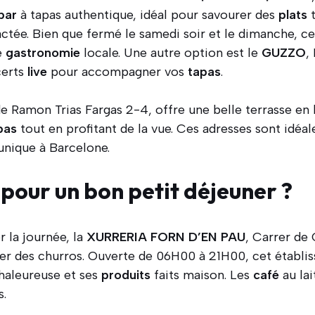
bar
à tapas authentique, idéal pour savourer des
plats
t
tée. Bien que fermé le samedi soir et le dimanche, ce
e
gastronomie
locale. Une autre option est le
GUZZO
,
certs
live
pour accompagner vos
tapas
.
de Ramon Trias Fargas 2-4, offre une belle terrasse en
pas
tout en profitant de la vue. Ces adresses sont idéal
unique à Barcelone.
 pour un bon petit déjeuner ?
la journée, la
XURRERIA FORN D’EN PAU
, Carrer de 
ter des churros. Ouverte de 06H00 à 21H00, cet établi
haleureuse et ses
produits
faits maison. Les
café
au lai
s.