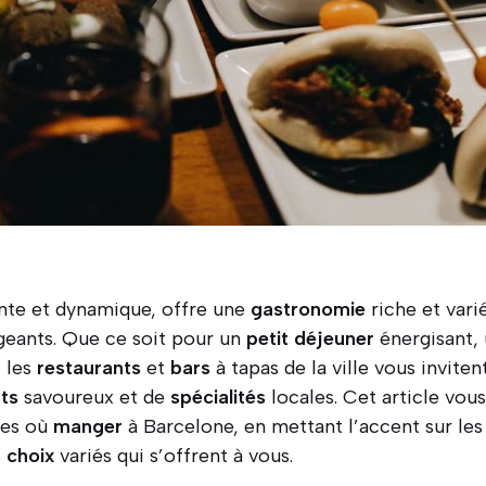
ante et dynamique, offre une
gastronomie
riche et vari
xigeants. Que ce soit pour un
petit déjeuner
énergisant,
, les
restaurants
et
bars
à tapas de la ville vous inviten
ats
savoureux et de
spécialités
locales. Cet article vo
ses où
manger
à Barcelone, en mettant l’accent sur le
s
choix
variés qui s’offrent à vous.