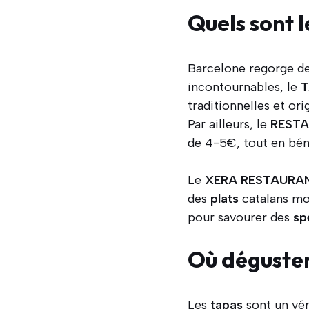
Quels sont l
Barcelone regorge d
incontournables, le
T
traditionnelles et ori
Par ailleurs, le
REST
de 4-5€, tout en béné
Le
XERA RESTAURA
des
plats
catalans mo
pour savourer des
sp
Où déguster
Les
tapas
sont un vér