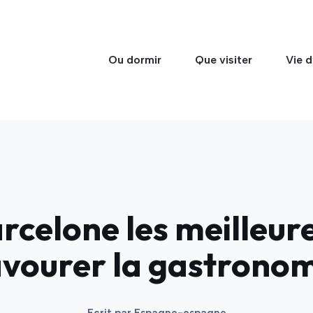
Ou dormir
Que visiter
Vie d
celone les meilleur
vourer la gastrono
Ecrit par
Espagne-espagne