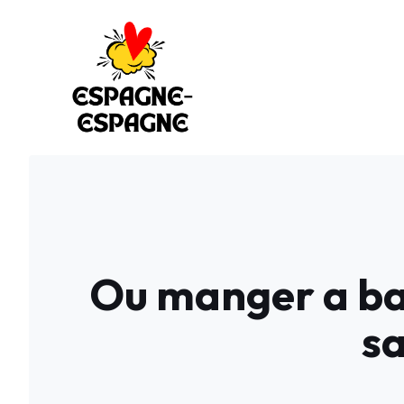
Aller
au
contenu
Ou manger a bar
sa