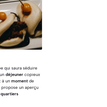
ée qui saura séduire
 un
déjeuner
copieux
t à un
moment
de
us propose un aperçu
s
quartiers