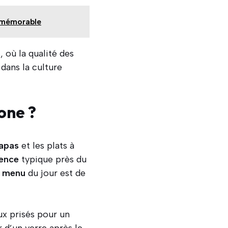
e mémorable
 où la qualité des
dans la culture
one ?
apas
et les plats à
ience
typique près du
e
menu
du jour est de
ux prisés pour un
 d’un verre après le