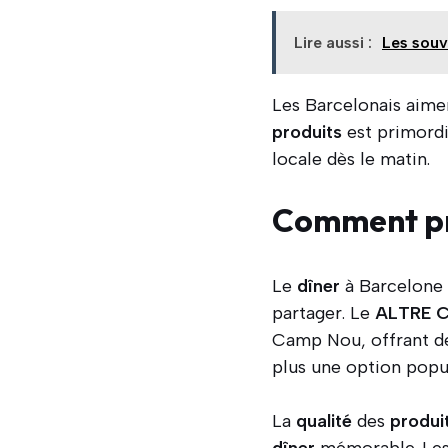
Lire aussi :
Les souv
Les Barcelonais aime
produits
est primordi
locale dès le matin.
Comment pro
Le
dîner
à Barcelone 
partager. Le
ALTRE 
Camp Nou, offrant 
plus une option popul
La
qualité
des
produi
dîner
mémorable. Les 