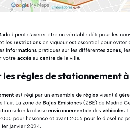
adrid peut s’avérer être un véritable défi pour les nou
et les
restrictions
en vigueur est essentiel pour éviter
des
informations
pratiques sur les différentes
zones
, le
er votre
accès
au
centre
de la ville.
t les règles de stationnement 
nement
est régi par un ensemble de
règles
visant à gére
e l’air. La zone de
Bajas Emisiones
(ZBE) de Madrid Ce
ation selon la classe
environnementale
des
véhicules
. 
2000 pour l’essence et avant 2006 pour le diesel ne p
 1er janvier 2024.