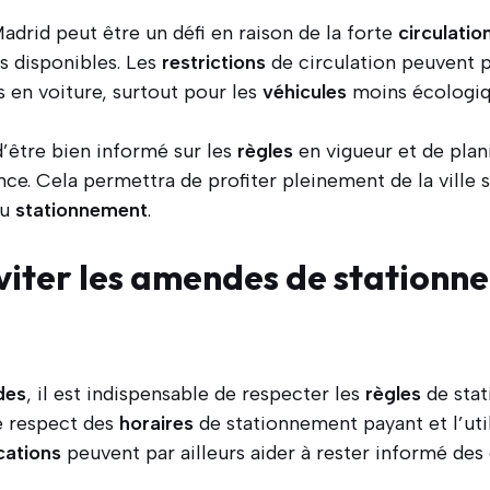
adrid peut être un défi en raison de la forte
circulatio
s disponibles. Les
restrictions
de circulation peuvent pa
s en voiture, surtout pour les
véhicules
moins écologiq
 d’être bien informé sur les
règles
en vigueur et de plani
ce. Cela permettra de profiter pleinement de la ville 
au
stationnement
.
iter les amendes de stationn
des
, il est indispensable de respecter les
règles
de sta
le respect des
horaires
de stationnement payant et l’uti
cations
peuvent par ailleurs aider à rester informé de