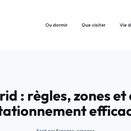
Ou dormir
Que visiter
Vie d
id : règles, zones et
tationnement effica
Ecrit par
Espagne-espagne