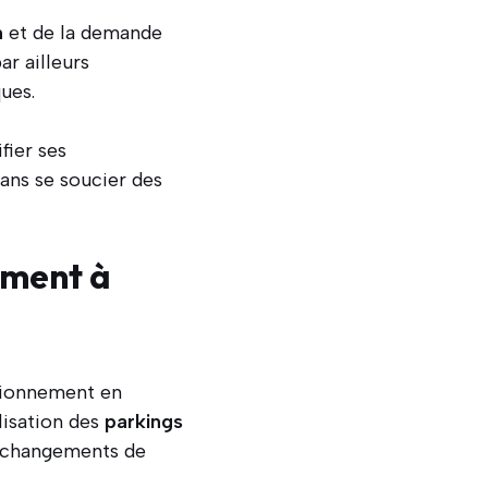
n
et de la demande
r ailleurs
ues.
fier ses
sans se soucier des
ement à
tionnement en
lisation des
parkings
s changements de