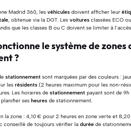
zone Madrid 360, les
véhicules
doivent afficher leur
éti
tale
, obtenue via la DGT. Les
voitures
classées ECO ou
ndis que les classes B ou C doivent se limiter à l’accè
ctionne le système de zones 
ent ?
 de
stationnement
sont marquées par des couleurs : jau
our les
résidents
(2 heures maximum pour les non-résid
res. Les horaires de
stationnement
payant sont de 9h 
 planifier ses
heures
de stationnement.
lon la zone : 4,10 € pour 2 heures en zone verte et 8,2
c conseillé de toujours vérifier la
durée
de stationneme