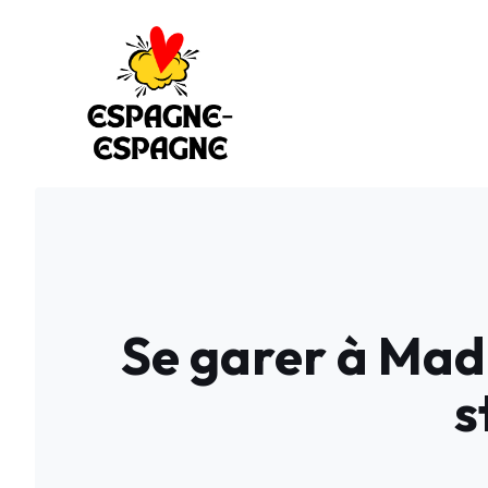
Aller
au
contenu
Se garer à Madr
s