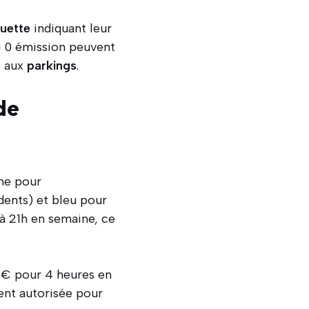
quette
indiquant leur
 0 émission peuvent
s aux
parkings
.
de
ne pour
ents) et bleu pour
à 21h en semaine, ce
0 € pour 4 heures en
nt autorisée pour