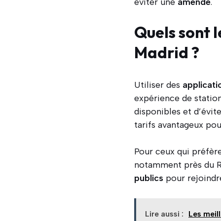
éviter une
amende
.
Quels sont l
Madrid ?
Utiliser des
applicati
expérience de statio
disponibles et d’évit
tarifs avantageux pour
Pour ceux qui préfèr
notamment près du Ri
publics
pour rejoindr
Lire aussi :
Les meil