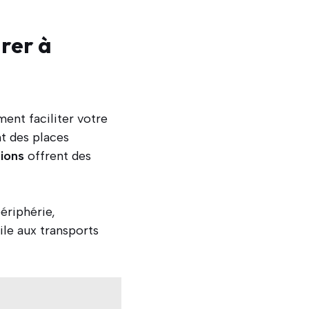
arer à
ent faciliter votre
t des places
tions
offrent des
ériphérie,
le aux transports