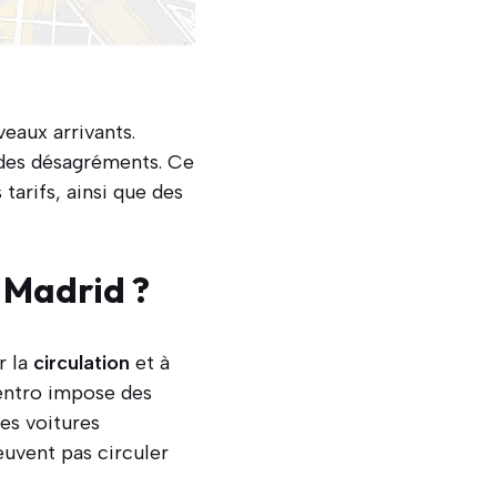
veaux arrivants.
 des désagréments. Ce
s tarifs, ainsi que des
à Madrid ?
r la
circulation
et à
ntro impose des
Les voitures
euvent pas circuler