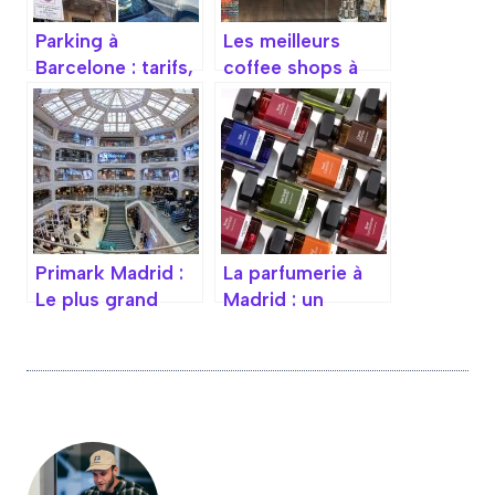
Parking à
Les meilleurs
Barcelone : tarifs,
coffee shops à
options et
Barcelone pour
conseils pour
une expérience
stationner
conviviale
facilement
Primark Madrid :
La parfumerie à
Le plus grand
Madrid : un
magasin de
voyage sensoriel
l’enseigne en
au cœur des
Espagne
fragrances