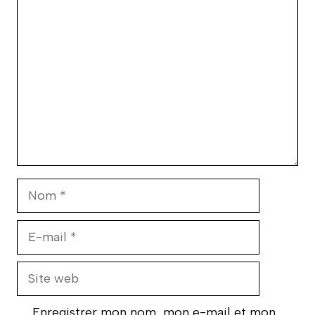
Commentaire
Nom
E-
mail
Site
web
Enregistrer mon nom, mon e-mail et mon